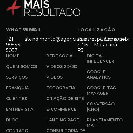
WHATSAPP
E-MAIL
LOCALIZAÇÃO
+21
atendimento@agenciamaisresultado.com.br
Rua Felipe Camarão
99553-
nº 151 - Maracanã -
5057
RJ
HOME
REDE SOCIAL
DIGITAL
INFLUENCER
QUEM SOMOS
VÍDEOS 2D/3D
GOOGLE
SERVIÇOS
VÍDEOS
ANALYTICS
FRANQUIA
FOTOGRAFIA
GOOGLE TAG
MANAGER
CLIENTES
CRIAÇÃO DE SITE
CONVERSÃO
ENTREVISTA
E-COMMERCE
(CRO)
BLOG
LANDING PAGE
PLANEJAMENTO
MKT
CONTATO
CONSULTORIA DE