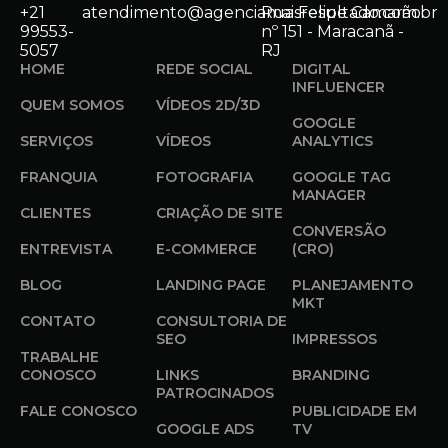
+21
atendimento@agenciamaisresultado.com.br
Rua Felipe Camarão
99553-
nº 151 - Maracanã -
5057
RJ
HOME
REDE SOCIAL
DIGITAL
INFLUENCER
QUEM SOMOS
VÍDEOS 2D/3D
GOOGLE
SERVIÇOS
VÍDEOS
ANALYTICS
FRANQUIA
FOTOGRAFIA
GOOGLE TAG
MANAGER
CLIENTES
CRIAÇÃO DE SITE
CONVERSÃO
ENTREVISTA
E-COMMERCE
(CRO)
BLOG
LANDING PAGE
PLANEJAMENTO
MKT
CONTATO
CONSULTORIA DE
SEO
IMPRESSOS
TRABALHE
CONOSCO
LINKS
BRANDING
PATROCINADOS
FALE CONOSCO
PUBLICIDADE EM
GOOGLE ADS
TV