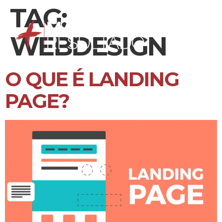
TAG:
WEBDESIGN
O QUE É LANDING
PAGE?