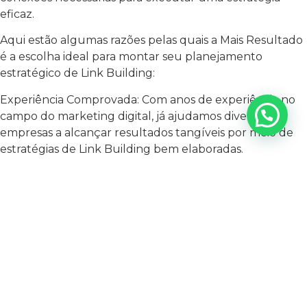
eficaz.
Aqui estão algumas razões pelas quais a Mais Resultado
é a escolha ideal para montar seu planejamento
estratégico de Link Building:
Experiência Comprovada: Com anos de experiência no
campo do marketing digital, já ajudamos diversas
empresas a alcançar resultados tangíveis por meio de
estratégias de Link Building bem elaboradas.
Abordagem Personalizada: Reconhecemos que cada
empresa é única, e desenvolvemos estratégias de Link
Building personalizadas que atendem às necessidades
específicas de cada cliente.
Rede de Parcerias: Ao longo dos anos, construímos
relacionamentos sólidos com sites relevantes e
autoritativos. Isso nos permite obter backlinks de
qualidade que impulsionam a autoridade do seu site.