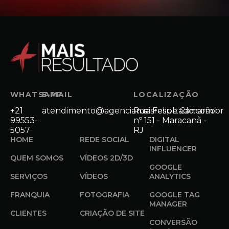
WHATSAPP
E-MAIL
LOCALIZAÇÃO
+21
atendimento@agenciamaisresultado.com.br
Rua Felipe Camarão
99553-
nº 151 - Maracanã -
5057
RJ
HOME
REDE SOCIAL
DIGITAL
INFLUENCER
QUEM SOMOS
VÍDEOS 2D/3D
GOOGLE
SERVIÇOS
VÍDEOS
ANALYTICS
FRANQUIA
FOTOGRAFIA
GOOGLE TAG
MANAGER
CLIENTES
CRIAÇÃO DE SITE
CONVERSÃO