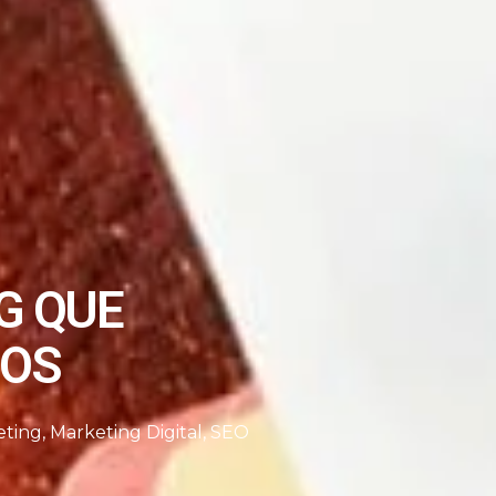
G QUE
DOS
eting
,
Marketing Digital
,
SEO