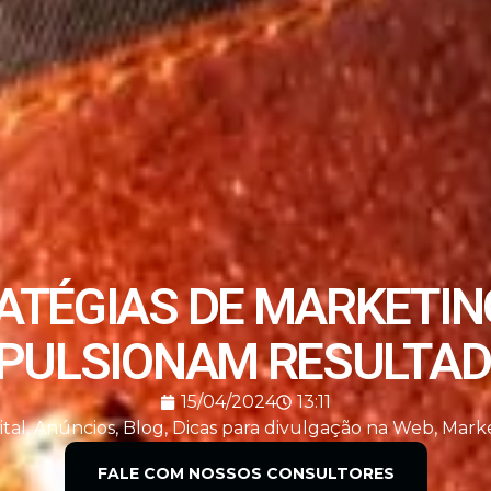
ATÉGIAS DE MARKETIN
PULSIONAM RESULTA
15/04/2024
13:11
tal
,
Anúncios
,
Blog
,
Dicas para divulgação na Web
,
Mark
FALE COM NOSSOS CONSULTORES