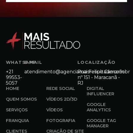
WHATSAPP
E-MAIL
LOCALIZAÇÃO
+21
atendimento@agenciamaisresultado.com.br
Rua Felipe Camarão
99553-
nº 151 - Maracanã -
5057
RJ
HOME
REDE SOCIAL
DIGITAL
INFLUENCER
QUEM SOMOS
VÍDEOS 2D/3D
GOOGLE
SERVIÇOS
VÍDEOS
ANALYTICS
FRANQUIA
FOTOGRAFIA
GOOGLE TAG
MANAGER
CLIENTES
CRIAÇÃO DE SITE