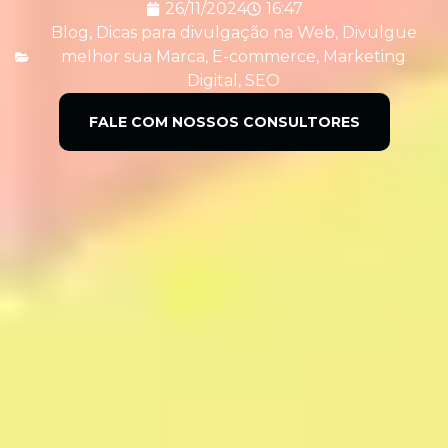
26/11/2024
16:47
Blog
,
Dicas para divulgação na Web
,
Divulgue
melhor sua Marca
,
E-commerce
,
Marketing
Digital
,
SEO
FALE COM NOSSOS CONSULTORES