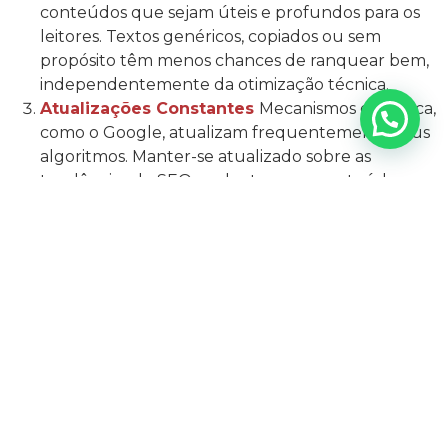
conteúdos que sejam úteis e profundos para os
leitores. Textos genéricos, copiados ou sem
propósito têm menos chances de ranquear bem,
independentemente da otimização técnica.
Atualizações Constantes
Mecanismos de busca,
como o Google, atualizam frequentemente seus
algoritmos. Manter-se atualizado sobre as
tendências de SEO e adaptar seus conteúdos
conforme necessário é essencial para manter a
relevância.
Engajamento e Experiência do Usuário
Além de
textos otimizados, fatores como design responsivo,
velocidade de carregamento e navegação intuitiva
influenciam diretamente na experiência do usuário
e, consequentemente, no ranqueamento.
DESAFIOS E OPORTUNIDADES
Conciliar marketing de conteúdo e SEO pode ser