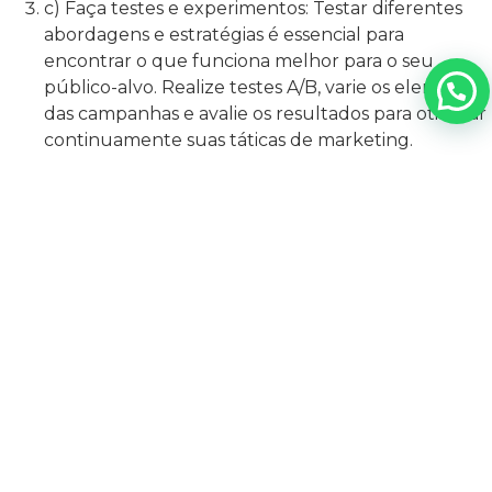
c) Faça testes e experimentos: Testar diferentes
abordagens e estratégias é essencial para
encontrar o que funciona melhor para o seu
público-alvo. Realize testes A/B, varie os elementos
das campanhas e avalie os resultados para otimizar
continuamente suas táticas de marketing.
d) Monitore regularmente: A análise de dados é
um processo contínuo. Estabeleça uma rotina de
monitoramento regular para acompanhar os
insights e identificar tendências ou problemas o
mais rápido possível.
e) Capacite sua equipe: Certifique-se de que sua
equipe esteja adequadamente treinada para
realizar análises de dados e interpretar insights. Se
necessário, invista em programas de capacitação
para melhorar as habilidades nessa área.
O acompanhamento de insights e a análise de dados são
componentes essenciais do marketing digital moderno.
Ao coletar e analisar dados relevantes, as empresas