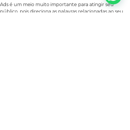
Ads é um meio muito importante para atingir seu
público, pois direciona as palavras relacionadas ao seu
segmento a quem realmente procura pelos seus
produtos ou serviços. Se você é um empreendedor de
revenda de pneus, precisa constantemente alavancar
suas vendas e com o Google Ads você pode atingir seus
resultados e manter sua empresa em constante
crescimento. Então, entre em contato com a Agência
Mais Resultado e solicite uma avaliação para sua loja de
pneus! Venha ter Mais Resultado!
VAMOS APLICAR
ISSO NO SEU
NEGÓCIO?
Nós analisamos sua situação e
mostramos o que faz sentido
implementar agora.
ANTERIOR
PRÓXIMO