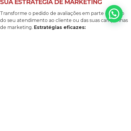
SUA ESTRATÉGIA DE MARKETING
Transforme o pedido de avaliações em parte do fluxo
do seu atendimento ao cliente ou das suas campanhas
de marketing.
Estratégias eficazes:
Adicione o pedido de avaliações ao final de e-mails
transacionais, como confirmações de pedido.
Crie campanhas específicas incentivando os
clientes a compartilhar suas experiências.
Use QR codes em embalagens ou recibos que
direcionem para a página de avaliação.
7. MOSTRE AVALIAÇÕES EM DESTAQUE
Exibir avaliações positivas pode motivar outros clientes a
deixar seus próprios feedbacks. Isso também ajuda a
construir credibilidade.
Como destacar avaliações:
Inclua depoimentos no site ou em materiais
publicitários.
Compartilhe prints ou trechos de avaliações nas