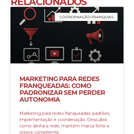
RELACIONADOS
COORDENAÇÃO FRANQUIAS
MARKETING PARA REDES
FRANQUEADAS: COMO
PADRONIZAR SEM PERDER
AUTONOMIA
Marketing para redes franqueadas: padrões,
implementação e coordenação. Descubra
como alinha a rede, mantém marca forte e
cresce consistente.