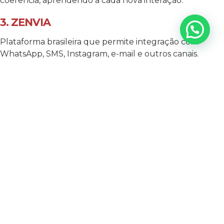
coerência, aprendendo a cada nova interação.
3. ZENVIA
Plataforma brasileira que permite integração com
WhatsApp, SMS, Instagram, e-mail e outros canais.
Possui IA própria para automação, além de recursos de
CRM e chatbot com fluxos inteligentes.
4. RD STATION
Muito utilizada para automação de marketing via e-mail
e geração de leads. Conta com fluxos inteligentes que
podem ser integrados com outras ferramentas de IA
para comunicação mais eficaz e personalizada.
5. BLIP
Plataforma robusta para integrar bots com múltiplos
canais (WhatsApp, Instagram, Telegram, e-mail, etc.).
Tem recursos de NLP, gestão de leads, automação de