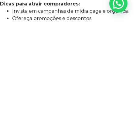
Dicas para atrair compradores:
Invista em campanhas de mídia paga e orgânica.
Ofereça promoções e descontos.
Garanta uma experiência de compra segura e
eficiente.
Leia mais em: Como uma agência de marketing
digital pode melhorar seu posicionamento em
marketplaces
6. INVISTA EM MARKETING DIGITAL
O marketing digital é essencial para aumentar a
visibilidade do seu marketplace e atrair usuários
qualificados.
Estratégias recomendadas:
SEO:
Otimize sua plataforma para aparecer nos
primeiros resultados de busca.
Redes sociais:
Use campanhas patrocinadas para
promover sua marca.
E-mail marketing:
Envie ofertas personalizadas