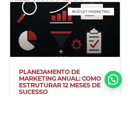
BUDGET MARKETING
PLANEJAMENTO DE
MARKETING ANUAL: COMO
ESTRUTURAR 12 MESES DE
SUCESSO
Planejamento de marketing anual:
estratégia, calendário e implementação.
Descubra como estruturar ano de marketing
com precisão.