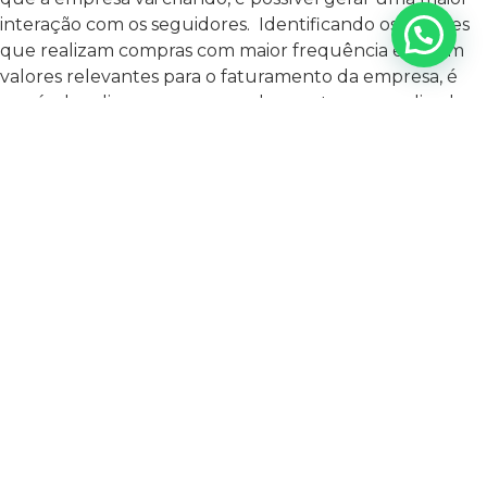
interação com os seguidores.
Identificando os clientes
que realizam compras com maior frequência e/ou em
valores relevantes para o faturamento da empresa, é
possível realizar um acompanhamento personalizado,
proporcionando uma experiência e um tratamento
diferenciada para eles.
Através da identificação desses
clientes é possível iniciar o plano de marketing de
relacionamento para eles. Algumas dessas estratégias
são:
Manter o cliente informado sobre ofertas de
produtos e serviços através de e-mail marketing,
sms, whatsapp, ligação, etc;
Celebrar as datas comemorativas e importantes
para e com o cliente (ex: aniversário, dia das mães,
natal);
Realizar pesquisas de satisfação com os clientes
para saber e entender se seus produtos e serviços
estão atendendo suas necessidades;