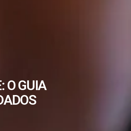
 O GUIA
 DADOS