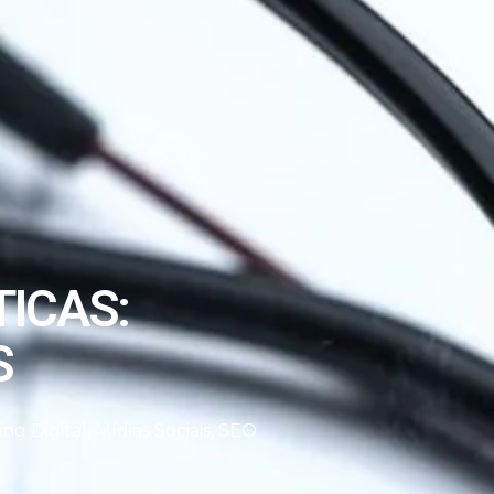
TICAS:
S
ng Digital
,
Mídias Sociais
,
SEO