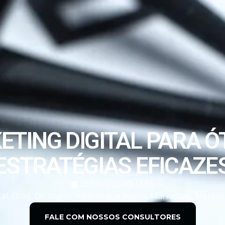
TING DIGITAL PARA Ó
ESTRATÉGIAS EFICAZE
25/04/2024
13:55
tal
,
Blog
,
Divulgue melhor sua Marca
,
Marketing
,
Marketi
FALE COM NOSSOS CONSULTORES