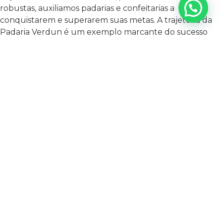
robustas, auxiliamos padarias e confeitarias a
conquistarem e superarem suas metas. A trajetória da
Padaria Verdun é um exemplo marcante do sucesso
que nossas abordagens podem alcançar. Através de
análises criteriosas e da formulação de um plano de
marketing personalizado, iniciamos um trabalho de
posicionamento estratégico nas redes sociais, visando
potencializar de maneira eficaz a presença online da
Verdun, resultando no aumento significativo de clientes
engajados e satisfeitos.
Nossa abordagem se baseia na
compreensão holística do negócio de padarias e
confeitarias, permitindo-nos desenvolver estratégias
que abordam as necessidades específicas desse setor.
No caso da padaria, isso implicou em um mergulho
profundo na identidade da marca e nas
particularidades do seu público-alvo. Essa compreensão
detalhada nos possibilitou definir um plano de
marketing sob medida, delineando passos claros em