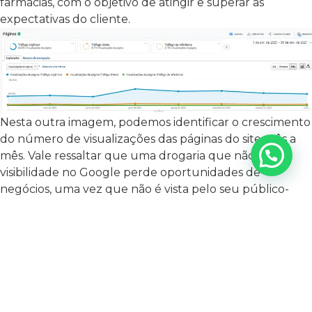
farmácias, com o objetivo de atingir e superar as
expectativas do cliente.
Nesta outra imagem, podemos identificar o crescimento
do número de visualizações das páginas do site mês a
mês. Vale ressaltar que uma drogaria que não possui
visibilidade no Google perde oportunidades de
negócios, uma vez que não é vista pelo seu público-
alvo. Portanto, é crucial garantir presença na primeira
página de resultados do Google. Não deixe sua drogaria
de fora! Aparecer na primeira página do Google é a
melhor opção para alavancar suas vendas e conquistar
mais clientes. Entre em contato com a
Mais Resultado
e descubra como podemos montar estratégias focadas
no seu negócio para impulsionar suas vendas e expandir