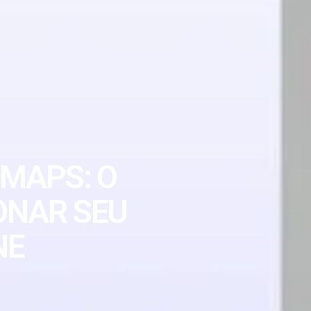
EMAPS: O
IONAR SEU
NE