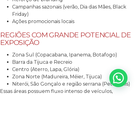
Campanhas sazonais (verão, Dia das Mães, Black
Friday)
Ações promocionais locais
REGIÕES COM GRANDE POTENCIAL DE
EXPOSIÇÃO
Zona Sul (Copacabana, Ipanema, Botafogo)
Barra da Tijuca e Recreio
Centro (Aterro, Lapa, Glória)
Zona Norte (Madureira, Méier, Tijuca)
Niterói, São Gonçalo e região serrana (Petrópolis)
Essas áreas possuem fluxo intenso de veículos,
pedestres e potencial de consumo elevado.
SEU PARCEIRO IDEAL: AGÊNCIA MAIS
RESULTADO
Conectamos a sua marca ao público certo, nas linhas