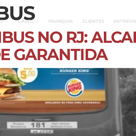
BUS
S
CASES
FRANQUIA
CLIENTES
ENTREVI
IBUS NO RJ: ALC
ADE GARANTIDA