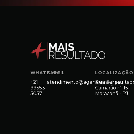
WHATSAPP
E-MAIL
LOCALIZAÇÃO
+21
atendimento@agenciamaisresultad
Rua Felipe
99553-
Camarão nº 151 -
5057
Maracanã - RJ