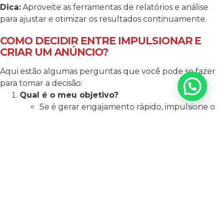
Dica:
Aproveite as ferramentas de relatórios e análise
para ajustar e otimizar os resultados continuamente.
COMO DECIDIR ENTRE IMPULSIONAR E
CRIAR UM ANÚNCIO?
Aqui estão algumas perguntas que você pode se fazer
para tomar a decisão:
Qual é o meu objetivo?
Se é gerar engajamento rápido, impulsione o
post.
Se é aumentar vendas ou tráfego, crie um
anúncio.
Quanto controle eu preciso?
Para campanhas simples, o impulsionamento
é suficiente.
Para segmentação e formatos avançados, crie
um anúncio.
Qual é o meu orçamento?