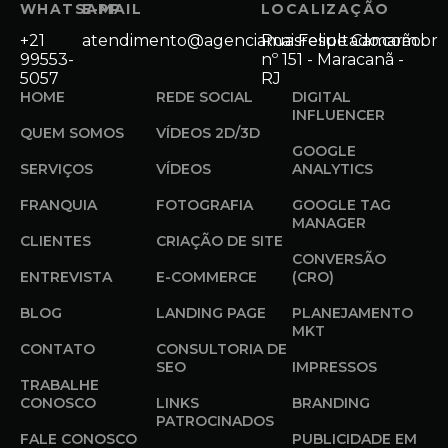
WHATSAPP
E-MAIL
LOCALIZAÇÃO
+21
atendimento@agenciamaisresultado.com.br
Rua Felipe Camarão
99553-
nº 151 - Maracanã -
5057
RJ
HOME
REDE SOCIAL
DIGITAL
INFLUENCER
QUEM SOMOS
VÍDEOS 2D/3D
GOOGLE
SERVIÇOS
VÍDEOS
ANALYTICS
FRANQUIA
FOTOGRAFIA
GOOGLE TAG
MANAGER
CLIENTES
CRIAÇÃO DE SITE
CONVERSÃO
ENTREVISTA
E-COMMERCE
(CRO)
BLOG
LANDING PAGE
PLANEJAMENTO
MKT
CONTATO
CONSULTORIA DE
SEO
IMPRESSOS
TRABALHE
CONOSCO
LINKS
BRANDING
PATROCINADOS
FALE CONOSCO
PUBLICIDADE EM