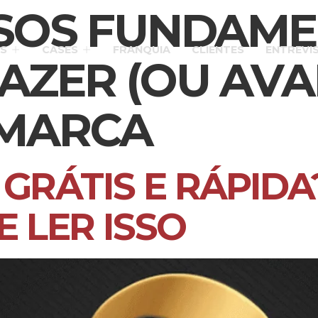
SSOS FUNDAME
S
CASES
FRANQUIA
CLIENTES
ENTREVI
AZER (OU AVAL
MARCA
RÁTIS E RÁPIDA
E LER ISSO