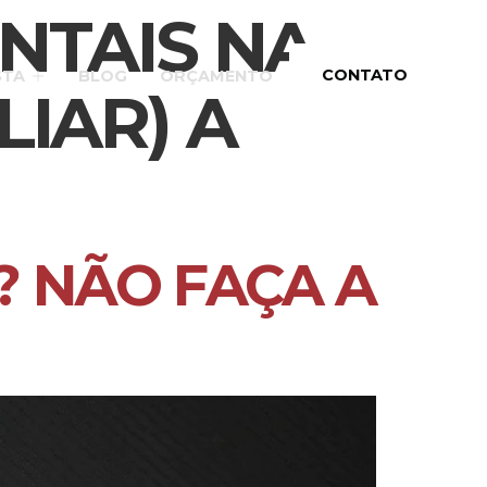
NTAIS NA
CONTATO
STA
BLOG
ORÇAMENTO
IAR) A
? NÃO FAÇA A