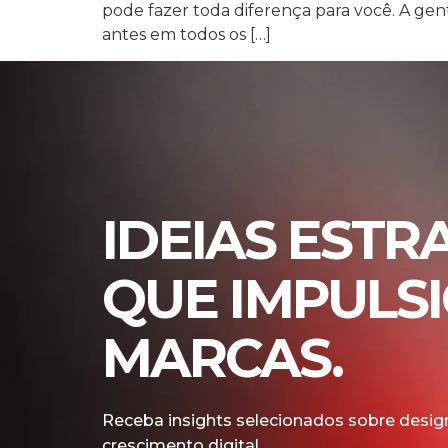
pode fazer toda diferença para você. A g
antes em todos os […]
IDEIAS ESTR
QUE IMPULS
MARCAS.
Receba insights selecionados sobre design
crescimento digital.