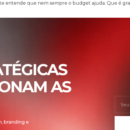
ente entende que nem sempre o budget ajuda. Que é gra
ATÉGICAS
IONAM AS
, branding e