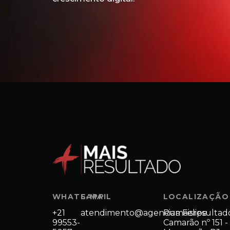
WHATSAPP
E-MAIL
LOCALIZAÇÃO
+21
atendimento@agenciamaisresultad
Rua Felipe
99553-
Camarão nº 151 -