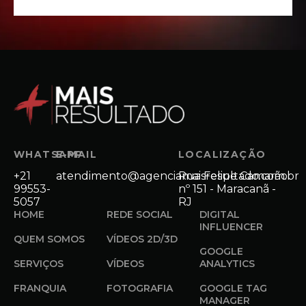
WHATSAPP
E-MAIL
LOCALIZAÇÃO
+21
atendimento@agenciamaisresultado.com.br
Rua Felipe Camarão
99553-
nº 151 - Maracanã -
5057
RJ
HOME
REDE SOCIAL
DIGITAL
INFLUENCER
QUEM SOMOS
VÍDEOS 2D/3D
GOOGLE
SERVIÇOS
VÍDEOS
ANALYTICS
FRANQUIA
FOTOGRAFIA
GOOGLE TAG
MANAGER