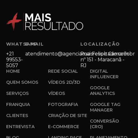
WHATSAPP
E-MAIL
LOCALIZAÇÃO
+21
atendimento@agenciamaisresultado.com.br
Rua Felipe Camarão
99553-
nº 151 - Maracanã -
5057
RJ
HOME
REDE SOCIAL
DIGITAL
INFLUENCER
QUEM SOMOS
VÍDEOS 2D/3D
GOOGLE
SERVIÇOS
VÍDEOS
ANALYTICS
FRANQUIA
FOTOGRAFIA
GOOGLE TAG
MANAGER
CLIENTES
CRIAÇÃO DE SITE
CONVERSÃO
ENTREVISTA
E-COMMERCE
(CRO)
BLOG
LANDING PAGE
PLANEJAMENTO