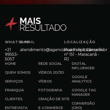
WHATSAPP
E-MAIL
LOCALIZAÇÃO
+21
atendimento@agenciamaisresultado.com.br
Rua Felipe Camarão
99553-
nº 151 - Maracanã -
5057
RJ
HOME
REDE SOCIAL
DIGITAL
INFLUENCER
QUEM SOMOS
VÍDEOS 2D/3D
GOOGLE
SERVIÇOS
VÍDEOS
ANALYTICS
FRANQUIA
FOTOGRAFIA
GOOGLE TAG
MANAGER
CLIENTES
CRIAÇÃO DE SITE
CONVERSÃO
ENTREVISTA
E-COMMERCE
(CRO)