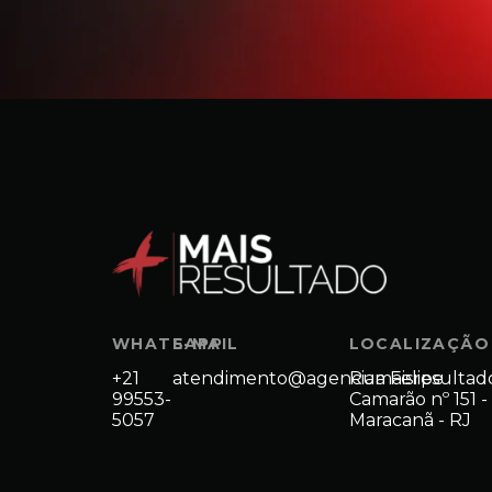
WHATSAPP
E-MAIL
LOCALIZAÇÃO
+21
atendimento@agenciamaisresultad
Rua Felipe
99553-
Camarão nº 151 -
5057
Maracanã - RJ