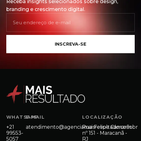
Receba insights selecionados sobre design,
branding e crescimento digital.
INSCREVA-SE
WHATSAPP
E-MAIL
LOCALIZAÇÃO
+21
atendimento@agenciamaisresultado.com.br
Rua Felipe Camarão
99553-
nº 151 - Maracanã -
5057
RJ