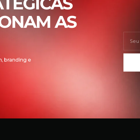
ATÉGICAS
IONAM AS
, branding e