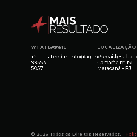
WHATSAPP
E-MAIL
LOCALIZAÇÃO
+21
atendimento@agenciamaisresultad
Rua Felipe
99553-
Camarão nº 151 -
5057
Maracanã - RJ
© 2026 Todos os Direitos Reservados.
Poli