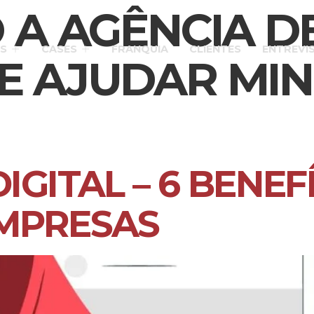
 A AGÊNCIA D
S
CASES
FRANQUIA
CLIENTES
ENTREVI
E AJUDAR MI
IGITAL – 6 BENEF
MPRESAS