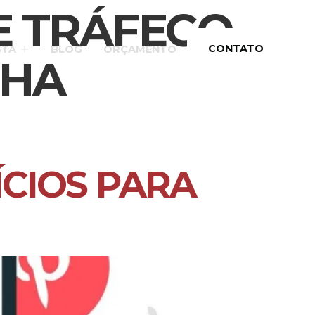
E TRÁFEGO
CONTATO
STA
BLOG
ORÇAMENTO
NHA
ÍCIOS PARA