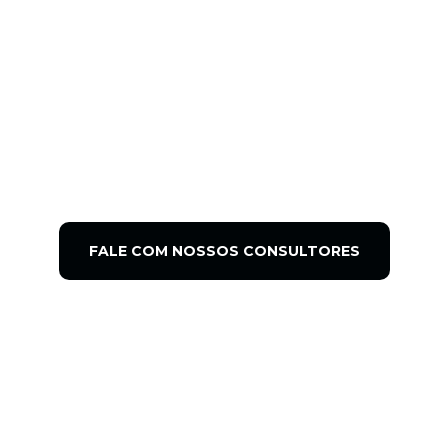
PARA
PEQUENAS
EMPRESAS
01/01/2023
14:20
Blog
FALE COM NOSSOS CONSULTORES