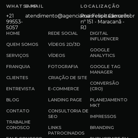
WHATSAPP
E-MAIL
LOCALIZAÇÃO
+21
atendimento@agenciamaisresultado.com.br
Rua Felipe Camarão
99553-
nº 151 - Maracanã -
5057
RJ
HOME
REDE SOCIAL
DIGITAL
INFLUENCER
QUEM SOMOS
VÍDEOS 2D/3D
GOOGLE
SERVIÇOS
VÍDEOS
ANALYTICS
FRANQUIA
FOTOGRAFIA
GOOGLE TAG
MANAGER
CLIENTES
CRIAÇÃO DE SITE
CONVERSÃO
ENTREVISTA
E-COMMERCE
(CRO)
BLOG
LANDING PAGE
PLANEJAMENTO
MKT
CONTATO
CONSULTORIA DE
SEO
IMPRESSOS
TRABALHE
CONOSCO
LINKS
BRANDING
PATROCINADOS