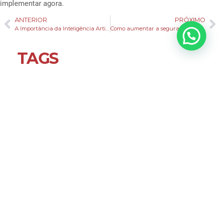
implementar agora.
ANTERIOR
PRÓXIMO
A Importância da Inteligência Artificial no contexto do Marketing Digital
Como aumentar a segurança de um ecommerce? Dicas para proteger seus clientes e sua marca
TAGS
agencia de marketing digital
,
o que é
marketing digital
,
Quais as melhores
estratégias de Marketing Digital para minha
empresa ter sucesso?
,
quais são as melhores
estratégias para o seu negócio
,
SEO ou Google
Ads? Qual a melhor estratégia para minha
empresa?
,
Vantagens de contratar profissionais
de marketing digital
ARTIGOS