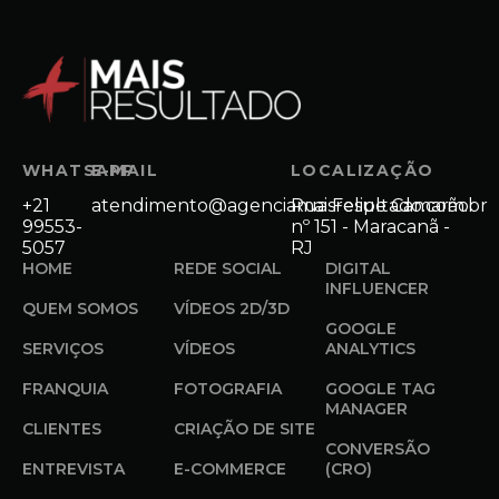
WHATSAPP
E-MAIL
LOCALIZAÇÃO
+21
atendimento@agenciamaisresultado.com.br
Rua Felipe Camarão
99553-
nº 151 - Maracanã -
5057
RJ
HOME
REDE SOCIAL
DIGITAL
INFLUENCER
QUEM SOMOS
VÍDEOS 2D/3D
GOOGLE
SERVIÇOS
VÍDEOS
ANALYTICS
FRANQUIA
FOTOGRAFIA
GOOGLE TAG
MANAGER
CLIENTES
CRIAÇÃO DE SITE
CONVERSÃO
ENTREVISTA
E-COMMERCE
(CRO)