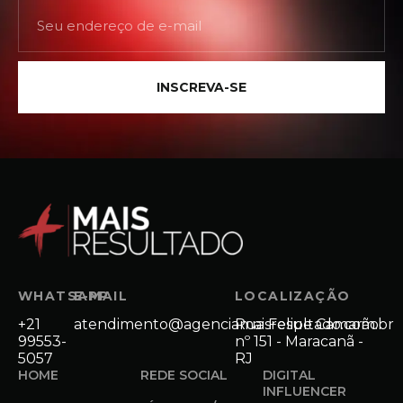
INSCREVA-SE
WHATSAPP
E-MAIL
LOCALIZAÇÃO
+21
atendimento@agenciamaisresultado.com.br
Rua Felipe Camarão
99553-
nº 151 - Maracanã -
5057
RJ
HOME
REDE SOCIAL
DIGITAL
INFLUENCER