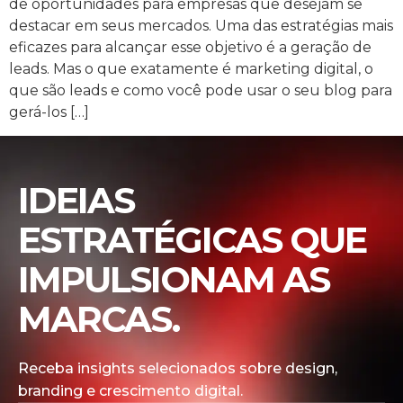
de oportunidades para empresas que desejam se
destacar em seus mercados. Uma das estratégias mais
eficazes para alcançar esse objetivo é a geração de
leads. Mas o que exatamente é marketing digital, o
que são leads e como você pode usar o seu blog para
gerá-los […]
IDEIAS
ESTRATÉGICAS QUE
IMPULSIONAM AS
MARCAS.
Receba insights selecionados sobre design,
branding e crescimento digital.