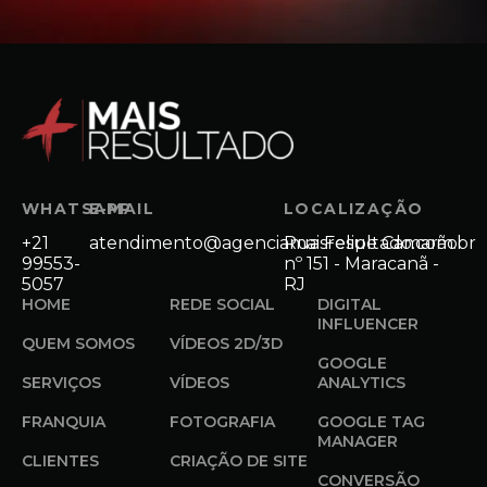
WHATSAPP
E-MAIL
LOCALIZAÇÃO
+21
atendimento@agenciamaisresultado.com.br
Rua Felipe Camarão
99553-
nº 151 - Maracanã -
5057
RJ
HOME
REDE SOCIAL
DIGITAL
INFLUENCER
QUEM SOMOS
VÍDEOS 2D/3D
GOOGLE
SERVIÇOS
VÍDEOS
ANALYTICS
FRANQUIA
FOTOGRAFIA
GOOGLE TAG
MANAGER
CLIENTES
CRIAÇÃO DE SITE
CONVERSÃO