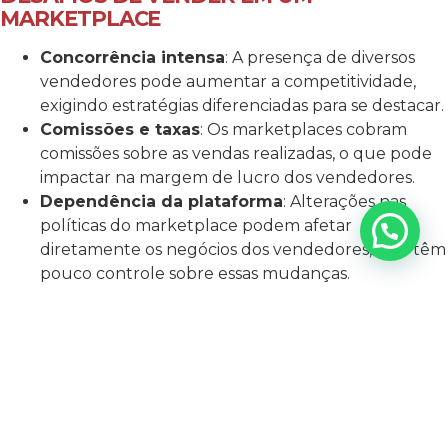
MARKETPLACE
Concorrência intensa
: A presença de diversos
vendedores pode aumentar a competitividade,
exigindo estratégias diferenciadas para se destacar.
Comissões e taxas
: Os marketplaces cobram
comissões sobre as vendas realizadas, o que pode
impactar na margem de lucro dos vendedores.
Dependência da plataforma
: Alterações nas
políticas do marketplace podem afetar
diretamente os negócios dos vendedores, que têm
pouco controle sobre essas mudanças.
DIFERENÇA ENTRE MARKETPLACE E E-
COMMERCE PRÓPRIO
Enquanto um
e-commerce
próprio é uma loja virtual
individual, gerenciada exclusivamente pelo proprietário,
um
marketplace
é uma plataforma coletiva que