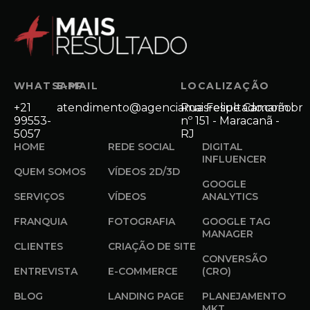
WHATSAPP
E-MAIL
LOCALIZAÇÃO
+21
atendimento@agenciamaisresultado.com.br
Rua Felipe Camarão
99553-
nº 151 - Maracanã -
5057
RJ
HOME
REDE SOCIAL
DIGITAL
INFLUENCER
QUEM SOMOS
VÍDEOS 2D/3D
GOOGLE
SERVIÇOS
VÍDEOS
ANALYTICS
FRANQUIA
FOTOGRAFIA
GOOGLE TAG
MANAGER
CLIENTES
CRIAÇÃO DE SITE
CONVERSÃO
ENTREVISTA
E-COMMERCE
(CRO)
BLOG
LANDING PAGE
PLANEJAMENTO
MKT