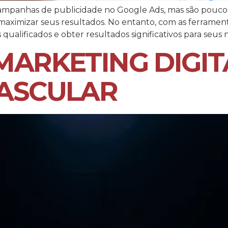
 campanhas de publicidade no Google Ads, mas são pouc
aximizar seus resultados. No entanto, com as ferramentas
qualificados e obter resultados significativos para seus 
MARKETING DIGIT
VASCULAR