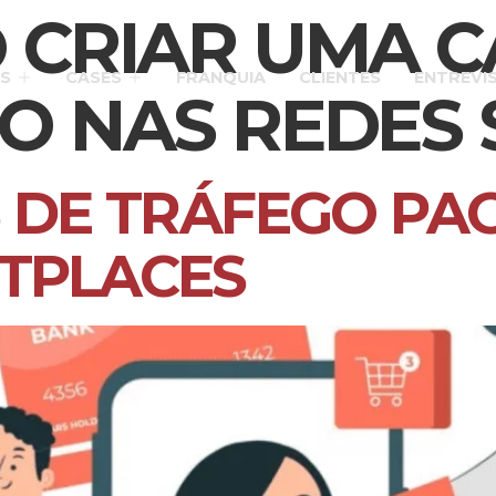
 CRIAR UMA 
S
CASES
FRANQUIA
CLIENTES
ENTREVI
O NAS REDES 
 DE TRÁFEGO PA
TPLACES