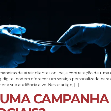
aneiras de atrair clientes online, a contratação de uma 
g digital podem oferecer um serviço personalizado para a
er a sua audiência alvo. Neste artigo, […]
 UMA CAMPANHA 