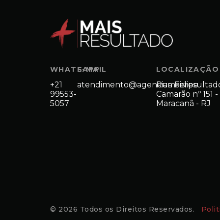
WHATSAPP
E-MAIL
LOCALIZAÇÃO
+21
atendimento@agenciamaisresultad
Rua Felipe
99553-
Camarão nº 151 -
5057
Maracanã - RJ
© 2026 Todos os Direitos Reservados.
Poli