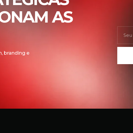
IONAM AS
, branding e