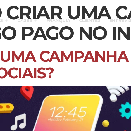
 CRIAR UMA 
S
CASES
FRANQUIA
CLIENTES
ENTREVI
GO PAGO NO I
 UMA CAMPANHA 
OCIAIS?