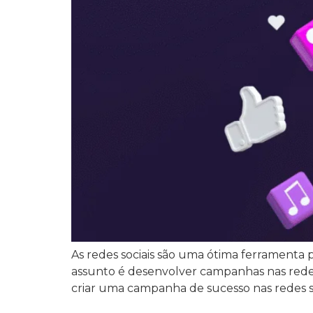
As redes sociais são uma ótima ferramenta
assunto é desenvolver campanhas nas redes s
criar uma campanha de sucesso nas redes soc