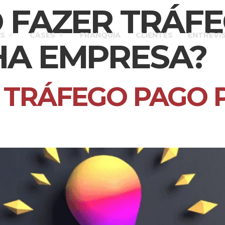
 FAZER TRÁF
S
CASES
FRANQUIA
CLIENTES
ENTREVI
HA EMPRESA?
 TRÁFEGO PAGO 