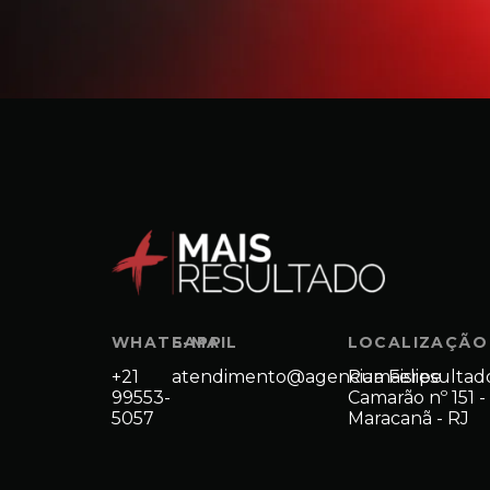
WHATSAPP
E-MAIL
LOCALIZAÇÃO
+21
atendimento@agenciamaisresultad
Rua Felipe
99553-
Camarão nº 151 -
5057
Maracanã - RJ