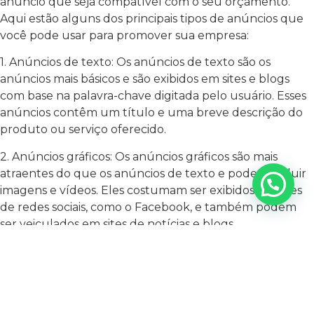
anúncio que seja compatível com o seu orçamento.
Aqui estão alguns dos principais tipos de anúncios que
você pode usar para promover sua empresa:
1. Anúncios de texto: Os anúncios de texto são os
anúncios mais básicos e são exibidos em sites e blogs
com base na palavra-chave digitada pelo usuário. Esses
anúncios contêm um título e uma breve descrição do
produto ou serviço oferecido.
2. Anúncios gráficos: Os anúncios gráficos são mais
atraentes do que os anúncios de texto e podem incluir
imagens e vídeos. Eles costumam ser exibidos em sites
de redes sociais, como o Facebook, e também podem
ser veiculados em sites de notícias e blogs.
3. Anúncios patrocinados: Os anúncios patrocinados são
aqueles que aparecem no topo dos resultados da
pesquisa do Google quando alguém busca por uma
palavra-chave relacionada ao seu negócio. Eles