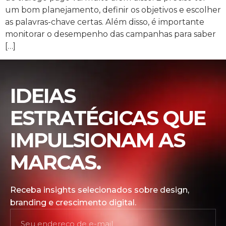
um bom planejamento, definir os objetivos e escolher
as palavras-chave certas. Além disso, é importante
monitorar o desempenho das campanhas para saber
[…]
IDEIAS
ESTRATÉGICAS QUE
IMPULSIONAM AS
MARCAS.
Receba insights selecionados sobre design,
branding e crescimento digital.