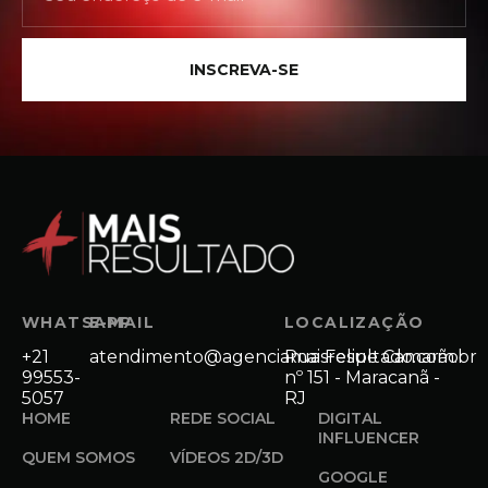
INSCREVA-SE
WHATSAPP
E-MAIL
LOCALIZAÇÃO
+21
atendimento@agenciamaisresultado.com.br
Rua Felipe Camarão
99553-
nº 151 - Maracanã -
5057
RJ
HOME
REDE SOCIAL
DIGITAL
INFLUENCER
QUEM SOMOS
VÍDEOS 2D/3D
GOOGLE