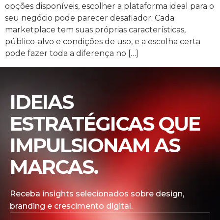
opções disponíveis, escolher a plataforma ideal para o
seu negócio pode parecer desafiador. Cada
marketplace tem suas próprias características,
público-alvo e condições de uso, e a escolha certa
pode fazer toda a diferença no […]
IDEIAS
ESTRATÉGICAS QUE
IMPULSIONAM AS
MARCAS.
Receba insights selecionados sobre design,
branding e crescimento digital.