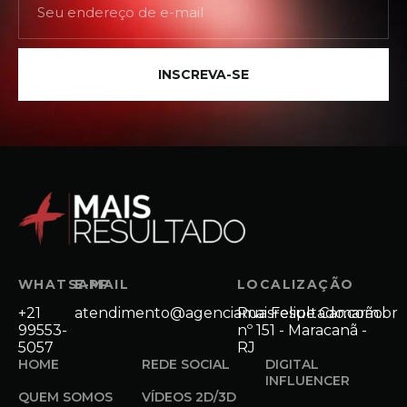
INSCREVA-SE
WHATSAPP
E-MAIL
LOCALIZAÇÃO
+21
atendimento@agenciamaisresultado.com.br
Rua Felipe Camarão
99553-
nº 151 - Maracanã -
5057
RJ
HOME
REDE SOCIAL
DIGITAL
INFLUENCER
QUEM SOMOS
VÍDEOS 2D/3D