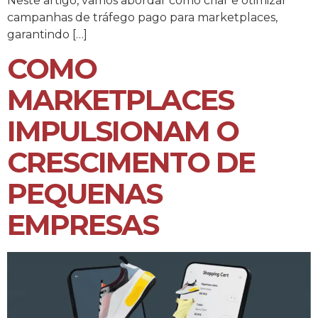
Neste artigo, vamos abordar como criar e otimizar
campanhas de tráfego pago para marketplaces,
garantindo […]
COMO
MARKETPLACES
IMPULSIONAM O
CRESCIMENTO DE
PEQUENAS
EMPRESAS