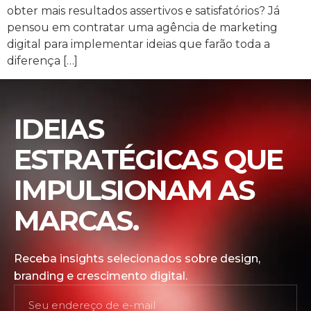
obter mais resultados assertivos e satisfatórios? Já
pensou em contratar uma agência de marketing
digital para implementar ideias que farão toda a
diferença […]
IDEIAS
ESTRATÉGICAS QUE
IMPULSIONAM AS
MARCAS.
Receba insights selecionados sobre design,
branding e crescimento digital.