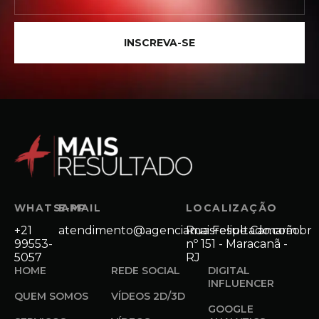
INSCREVA-SE
WHATSAPP
E-MAIL
LOCALIZAÇÃO
+21
atendimento@agenciamaisresultado.com.br
Rua Felipe Camarão
99553-
nº 151 - Maracanã -
5057
RJ
HOME
REDE SOCIAL
DIGITAL
INFLUENCER
QUEM SOMOS
VÍDEOS 2D/3D
GOOGLE