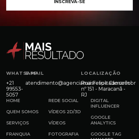
INSCREVA-SE
WHATSAPP
E-MAIL
LOCALIZAÇÃO
+21
atendimento@agenciamaisresultado.com.br
Rua Felipe Camarão
99553-
nº 151 - Maracanã -
5057
RJ
HOME
REDE SOCIAL
DIGITAL
INFLUENCER
QUEM SOMOS
VÍDEOS 2D/3D
GOOGLE
SERVIÇOS
VÍDEOS
ANALYTICS
FRANQUIA
FOTOGRAFIA
GOOGLE TAG