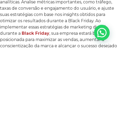
analíticas. Analise métricas importantes, como tráfego,
taxas de conversão e engajamento do usuário, e ajuste
suas estratégias com base nos insights obtidos para
otimizar os resultados durante a Black Friday.
Ao
implementar essas estratégias de marketing digital
durante a
Black Friday
, sua empresa estará bem
posicionada para maximizar as vendas, aumentar a
conscientização da marca e alcançar o sucesso desejado
durante esse período crucial do ano.
Aproveite as
estratégias de marketing digital da
Agência Mais
Resultado
! Nossa equipe experiente está pronta para
impulsionar suas vendas, alcançar novos clientes e
garantir o sucesso do seu negócio.
Entre em
contato
conosco agora mesmo e descubra como podemos
ajudá-lo a dominar esta temporada de compras
imperdível. Não perca tempo, prepare-se para uma
Black Friday
de sucesso com a
Agência Mais
Resultado
!
Leia também: Quais as melhores estratégias de